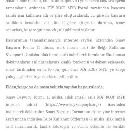
dokümanlar (dekont, kimlik fotokopisi vb.) yüklenerek başvuru işlemi
tamamlanır. Ardından KÖY KOOP MYB Portal tarafından başvuru
sahibi için kullanıcı adı ve şifre oluşturularak, bu şifre ile başvuru
sahibinin kendisine ait tüm bilgilere (başvuru durumu, sınav
sonuçları, belge sorgulama vb.) ulaşabilmesi sağlanır.
Başvurunun tamamlanmasıyla internet sayfası üzerinden Sınav
Başvuru Formu (1 nüsha, ıslak imzalı asıl) ile Belge Kullanım
Sözleşmesi (2 nüsha ıslak imzalı asıl) indirilerek imzalanır. Söz konusu
dokümanların asıl nüshalarına kimlik fotokopisi ve dekont eklenerek,
sınav tarihinden en az 10 (on) gün önce KÖY KOOP MYB’ ye kargo
yoluyla gönderilir ya da elden teslim edilir.
Elden/kargo ya da posta yoluyla yapılan başvurularda;
Sınav Başvuru Formu (1 nüsha, ıslak imzalı asıl) KÖY KOOP MYB
internet adresi (https://www.koykoopmyb.org/) üzerinden
indirilerek doldurulur. Sınav Başvuru Formunun ekine, yine internet
sayfasından indirilen Belge Kullanım Sözleşmesi (2 nüsha ıslak imzalı
asıl) imzalanarak, kimlik fotokopisi ve ödeme dekontu ile birlikte