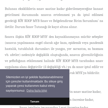
Bulunan eksikliklerin sınav saatine kadar giderilemeyeceğine kanaat
getirilmesi durumunda sınavın ertelenmesi ya da iptal edilmesi
gerektiği KÖY KOOP MYB
Sınav ve Belgelendirme Birim Sorumlusu’ na
iletilir. Durum Sınav Tutanağı ile kayıt altına alınır.
Sınava ilişkin KÖY KOOP MYB’ den kaynaklanmayan mücbir sebepler
(sınavın yapılmasına engel olacak ağır kaza, epidemik veya pandemik
hastalık, tutukluluk durumları ile yangın, yer sarsıntısı, su basması
vb. afetler) nedeniyle değişiklik oluştuğunda, sınavın güvenilirliğinin
ve şeffaflığının etkilenmesi halinde KÖY KOOP MYB tarafından sınav
uygulama alanı değiştirilir (il değişikliği vb.) ya da sınav iptal edilir ve
bu durum Sınav Tutanağı ile kayıt altına alınarak MYK’ya bildirilir.
Sitemizden en iyi şekilde faydalanabilmeniz
için çerezler kullanılmaktadır. Bu siteye giriş
Sınav organizasyonunda;
yaparak çerez kullanımını kabul etmiş
sayılıyorsunuz.
Daha fazla bilgi
Aday bildirimine ilişkin değişikliklerin sınav saatine kadar,
·
Sınav ili değişikliğinin sınavdan 1 gün öncesine kadar,
·
Tamam
Sınav iptalinin ise sınavdan 1 saat öncesine kadar
·