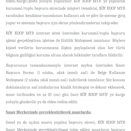
elden/kargo/posta yoluyla yapılabilir. KÖY KOOP MYB’ ye yapılacak
kurumsal/toplu başvuru sürecinde müşteri temsilcisi, KÖY KOOP MYB
tarafından kendisine tanımlanan kullanıcı adı ve şifre ile sisteme giriş
yapar ve sistemin başvuru için ekran yönlendirmelerini takip eder.
KÖY KOOP MYB internet sitesi üzerinden kurumsal/toplu başvuru
işlemi gerçekleştiren işletme ile Gizlilik Sözleşmesi imzalanır. Böylece
kişisel verilerin korunmasına ilişkin paylaşılacak olan her türlü
bilginin gizliliğini koruma altına alacak hükümler taraflara bildirilir.
Başvurunun tamamlanmasıyla internet sayfası üzerinden Sınav
Başvuru Formu (1 nüsha, ıslak imzalı asıl) ile Belge Kullanım
Sözleşmesi (2 nüsha ıslak imzalı asıl) indirilerek imzalanır. Söz konusu
dokümanların asıl nüshalarına kimlik fotokopisi ve dekont eklenerek,
sınav tarihinden en az 10 (on) gün önce KÖY KOOP MYB’ ye kargo
yoluyla gönderilir ya da elden teslim edilir.
Sınav Merkezinde gerçekleştirilecek sınavlarda;
Genel ya da açılan sınava yapılan başvuru süreci, KÖY KOOP MYB
Sınav Merkezinde gerçekleştirilmesi talep edilen sınavların başvuru