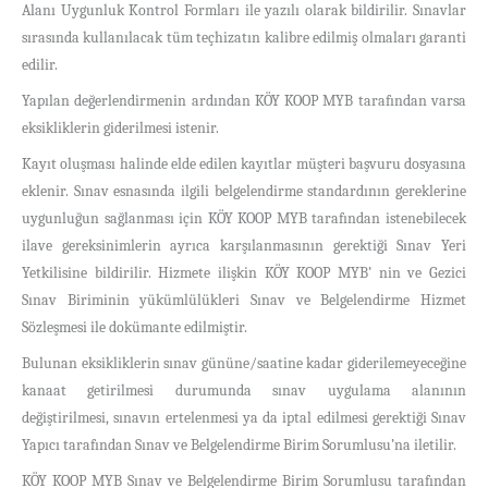
Alanı Uygunluk Kontrol Formları ile yazılı olarak bildirilir. Sınavlar
sırasında kullanılacak tüm teçhizatın kalibre edilmiş olmaları garanti
edilir.
Yapılan değerlendirmenin ardından KÖY KOOP MYB tarafından varsa
eksikliklerin giderilmesi istenir.
Kayıt oluşması halinde elde edilen kayıtlar müşteri başvuru dosyasına
eklenir. Sınav esnasında ilgili belgelendirme standardının gereklerine
uygunluğun sağlanması için KÖY KOOP MYB tarafından istenebilecek
ilave gereksinimlerin ayrıca karşılanmasının gerektiği Sınav Yeri
Yetkilisine bildirilir. Hizmete ilişkin KÖY KOOP MYB’ nin ve Gezici
Sınav Biriminin yükümlülükleri Sınav ve Belgelendirme Hizmet
Sözleşmesi ile dokümante edilmiştir.
Bulunan eksikliklerin sınav gününe/saatine kadar giderilemeyeceğine
kanaat getirilmesi durumunda sınav uygulama alanının
değiştirilmesi, sınavın ertelenmesi ya da iptal edilmesi gerektiği Sınav
Yapıcı tarafından Sınav ve Belgelendirme Birim Sorumlusu’na iletilir.
KÖY KOOP MYB Sınav ve Belgelendirme Birim Sorumlusu tarafından