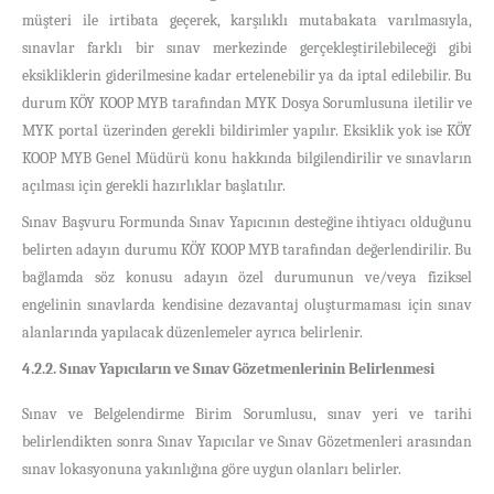
müşteri ile irtibata geçerek, karşılıklı mutabakata varılmasıyla,
sınavlar farklı bir sınav merkezinde gerçekleştirilebileceği gibi
eksikliklerin giderilmesine kadar ertelenebilir ya da iptal edilebilir. Bu
durum KÖY KOOP MYB tarafından MYK Dosya Sorumlusuna iletilir ve
MYK portal üzerinden gerekli bildirimler yapılır. Eksiklik yok ise KÖY
KOOP MYB Genel Müdürü konu hakkında bilgilendirilir ve sınavların
açılması için gerekli hazırlıklar başlatılır.
Sınav Başvuru Formunda Sınav Yapıcının desteğine ihtiyacı olduğunu
belirten adayın durumu KÖY KOOP MYB tarafından değerlendirilir. Bu
bağlamda söz konusu adayın özel durumunun ve/veya fiziksel
engelinin sınavlarda kendisine dezavantaj oluşturmaması için sınav
alanlarında yapılacak düzenlemeler ayrıca belirlenir.
4.2.2. Sınav Yapıcıların ve Sınav Gözetmenlerinin Belirlenmesi
Sınav ve Belgelendirme Birim Sorumlusu, sınav yeri ve tarihi
belirlendikten sonra Sınav Yapıcılar ve Sınav Gözetmenleri arasından
sınav lokasyonuna yakınlığına göre uygun olanları belirler.