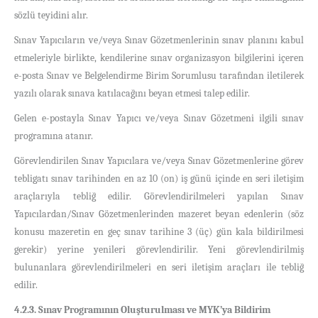
sözlü teyidini alır.
Sınav Yapıcıların ve/veya Sınav Gözetmenlerinin sınav planını kabul
etmeleriyle birlikte, kendilerine sınav organizasyon bilgilerini içeren
e-posta
Sınav ve Belgelendirme Birim Sorumlusu tarafından iletilerek
yazılı olarak sınava katılacağını beyan etmesi talep edilir.
Gelen e-postayla Sınav Yapıcı ve/veya Sınav Gözetmeni ilgili sınav
programına atanır.
Görevlendirilen Sınav Yapıcılara ve/veya Sınav Gözetmenlerine görev
tebligatı sınav tarihinden en az 10 (on) iş günü içinde en seri iletişim
araçlarıyla tebliğ edilir. Görevlendirilmeleri yapılan Sınav
Yapıcılardan/Sınav Gözetmenlerinden mazeret beyan edenlerin (söz
konusu mazeretin en geç sınav tarihine 3 (üç) gün kala bildirilmesi
gerekir) yerine yenileri görevlendirilir. Yeni görevlendirilmiş
bulunanlara görevlendirilmeleri en seri iletişim araçları ile tebliğ
edilir.
4.2.3. Sınav Programının Oluşturulması ve MYK’ya Bildirim