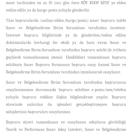
sınav tarihinden en az 10 (on)
gün önce KÖY KOOP MYB’ ye elden
teslim edilir ya da kargo-posta yoluyla gönderilir.
Tüm başvurularda (online/elden/kargo/posta) sınav başvuru talebi
Sınav ve Belgelendirme Birim Sorumlusu tarafından incelenir.
İnternet başvuru bilgilerinde ya da gönderilen/teslim edilen
dokümanlarda herhangi bir eksik ya da hata varsa Sınav ve
Belgelendirme Birim Sorumlusu tarafından başvuru sahibi ile irtibata
geçilerek tamamlanması istenir. Eksiklikleri tamamlanan başvuru
sahibinin Sınav Başvuru Formunun başvuru onay hanesi Sınav ve
Belgelendirme Birim Sorumlusu tarafından imzalanarak onaylanır.
Sınav ve Belgelendirme Birim Sorumlusu tarafından başvurunun
onaylanmaması durumunda başvuru sahibine e-posta/sms/telefon
yoluyla başvuru reddine ilişkin bilgilendirme yapılır. Başvuru
sürecinde anlatılan ön işlemleri gerçekleştirmeyen başvuru
sahiplerinin başvuruları onaylanmaz.
Başvuru süreci tamamlanan ve onaylanan adayların görüldüğü
Teorik ve Performans Sınav Aday Listeleri, Sınav ve Belgelendirme