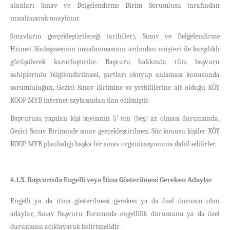
alanları Sınav ve Belgelendirme Birim Sorumlusu tarafından
imzalanarak onaylanır.
Sınavların gerçekleştirileceği tarih(ler), Sınav ve Belgelendirme
Hizmet Sözleşmesinin imzalanmasının ardından müşteri ile karşılıklı
görüşülerek kararlaştırılır. Başvuru hakkında tüm başvuru
sahiplerinin bilgilendirilmesi, şartları okuyup anlaması konusunda
sorumluluğun, Gezici Sınav Birimine ve yetkililerine ait olduğu KÖY
KOOP MYB internet sayfasından ilan edilmiştir.
Başvurusu yapılan kişi sayısının 5’ ten (beş) az olması durumunda,
Gezici Sınav Biriminde sınav gerçekleştirilmez. Söz konusu kişiler KÖY
KOOP MYB planladığı başka bir sınav organizasyonuna dahil edilirler.
4.1.3. Başvuruda Engelli veya İtina Gösterilmesi Gereken Adaylar
Engelli ya da itina gösterilmesi gereken ya da özel durumu olan
adaylar, Sınav Başvuru Formunda engellilik durumunu ya da özel
durumunu açıklayarak belirtmelidir.