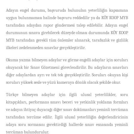
Adayın engel durumu, başvuruda bulunulan yeterliliğin kapsamına
uygun bulunmaması halinde başvuru reddedilir ya da
KÖY KOOP MYB
tarafından adaydan rapor göndermesi talep edilebilir. Adayın engel
durumunun sınava girebilecek düzeyde olması durumunda KÖY KOOP
MYB tarafından gerekli tüm önlemler alınarak, tarafsızlık ve gizlilik
ilkeleri zedelenmeden sınavlar gerçekleştirilir.
Okuma yazma bilmeyen adaylar ve görme engelli adaylar için soruları
okuyacak bir Sınav Gözetmeni görevlendirilir. Bu adayların sınavları
diğer adaylardan ayrı ve tek tek gerçekleştirilir. Soruları okuyan kişi
soruları yüksek sesle ve yüzü kameraya dönük olacak şekilde okur.
Türkçe bilmeyen adaylar için ilgili ulusal yeterlilikler, soru
kitapçıkları, performans sınavı beceri ve yetkinlik yoklama formları
ve adayın ihtiyaç duyacağı diğer sınav dokümanları yeminli tercüman
tarafından tercüme edilir. İlgili ulusal yeterliliğin değerlendiricinin
adaya soru sormasını gerektirdiği hallerde sınav esnasında yeminli
tercüman bulundurulur.