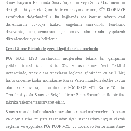
Sınav Başvuru Formunda Sınav Yapıcının veya Sınav Gözetmeninin
desteğine ihtiyacı olduğunu belirten adayın durumu, KÖY KOOP MYB
tarafından değerlendirilir. Bu bağlamda söz konusu adayın özel
durumunun ve/veya fiziksel engelinin sınavlarda kendisine
dezavantaj oluşturmaması için sınav alanlarında yapılacak
düzenlemeler ayrıca belirlenir.
Gezici Sınav Biriminde gerçekleştirilecek sınavlarda;
KÖY KOOP MYB tarafından, müşteriden teknik bir çalışanını
yetkilendirmesi talep edilir. Söz konusu Sınav Yeri Yetkilisi
nezaretinde; sınav alanı sınavların başlama gününden en az 1 (bir)
hafta öncesine kadar mümkünse Karar Verici mümkün değilse uygun
olan bir Sınav Yapıcı tarafından; KÖY KOOP MYB Kalite Yönetim
Temsilcisi ya da Sınav ve Belgelendirme Birim Sorumlusu ile birlikte
fabrika/işletme/tesis ziyaret edilir.
Sınav sırasında kullanılacak sınav alanları, sarf malzemeleri, ekipman
ve diğer aletler müşteri tarafından ilgili standartlara uygun olarak
sağlanır ve uygunluk KÖY KOOP MYB’ ye Teorik ve Performans Sınav