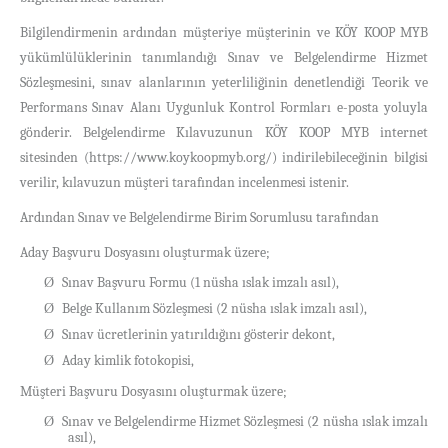
Bilgilendirmenin ardından müşteriye müşterinin ve KÖY KOOP MYB
yükümlülüklerinin tanımlandığı Sınav ve Belgelendirme Hizmet
Sözleşmesini, sınav alanlarının yeterliliğinin denetlendiği Teorik ve
Performans Sınav Alanı Uygunluk Kontrol Formları e-posta yoluyla
gönderir. Belgelendirme Kılavuzunun KÖY KOOP MYB internet
sitesinden (https://www.koykoopmyb.org/) indirilebileceğinin bilgisi
verilir, kılavuzun müşteri tarafından incelenmesi istenir.
Ardından Sınav ve Belgelendirme Birim Sorumlusu tarafından
Aday Başvuru Dosyasını oluşturmak üzere;
Sınav Başvuru Formu
(1 nüsha ıslak imzalı asıl),
Ø
Belge Kullanım Sözleşmesi (2 nüsha ıslak imzalı asıl),
Ø
Sınav ücretlerinin yatırıldığını gösterir dekont,
Ø
Aday kimlik fotokopisi,
Ø
Müşteri Başvuru Dosyasını oluşturmak üzere;
Sınav ve Belgelendirme Hizmet Sözleşmesi (2 nüsha ıslak imzalı
Ø
asıl),