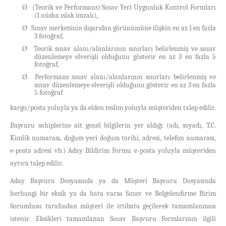
(Teorik ve Performans) Sınav Yeri Uygunluk Kontrol Formları
Ø
(1 nüsha ıslak imzalı),
Sınav merkezinin dışarıdan görünümüne ilişkin en az 1 en fazla
Ø
3 fotoğraf,
Teorik sınav alanı/alanlarının sınırları belirlenmiş ve sınav
Ø
düzenlemeye elverişli olduğunu gösterir en az 3 en fazla 5
fotoğraf,
Performans sınav alanı/alanlarının sınırları belirlenmiş ve
Ø
sınav düzenlemeye elverişli olduğunu gösterir en az 3 en fazla
5 fotoğraf
kargo/posta yoluyla ya da elden teslim yoluyla müşteriden talep edilir.
Başvuru sahiplerine ait genel bilgilerin yer aldığı (adı, soyadı, T.C.
Kimlik numarası, doğum yeri doğum tarihi, adresi, telefon numarası,
e-posta adresi vb.) Aday Bildirim Formu e-posta yoluyla müşteriden
ayrıca talep edilir.
Aday Başvuru Dosyasında ya da Müşteri Başvuru Dosyasında
herhangi bir eksik ya da hata varsa Sınav ve Belgelendirme Birim
Sorumlusu tarafından müşteri ile irtibata geçilerek tamamlanması
istenir. Eksikleri tamamlanan Sınav Başvuru Formlarının ilgili