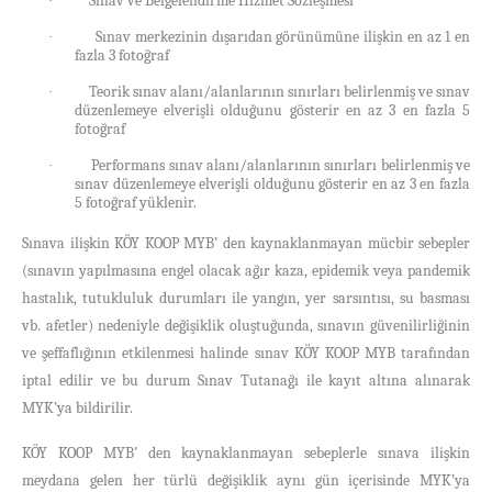
Sınav ve Belgelendirme Hizmet Sözleşmesi
·
Sınav merkezinin dışarıdan görünümüne ilişkin en az 1 en
·
fazla 3 fotoğraf
Teorik sınav alanı/alanlarının sınırları belirlenmiş ve sınav
·
düzenlemeye elverişli olduğunu gösterir en az 3 en fazla 5
fotoğraf
Performans sınav alanı/alanlarının sınırları belirlenmiş ve
·
sınav düzenlemeye elverişli olduğunu gösterir en az 3 en fazla
5 fotoğraf yüklenir.
Sınava ilişkin KÖY KOOP MYB’ den kaynaklanmayan mücbir sebepler
(sınavın yapılmasına engel olacak ağır kaza, epidemik veya pandemik
hastalık, tutukluluk durumları ile yangın, yer sarsıntısı, su basması
vb. afetler) nedeniyle değişiklik oluştuğunda, sınavın güvenilirliğinin
ve şeffaflığının etkilenmesi halinde sınav KÖY KOOP MYB tarafından
iptal edilir ve bu durum Sınav Tutanağı ile kayıt altına alınarak
MYK’ya bildirilir.
KÖY KOOP MYB’ den kaynaklanmayan sebeplerle sınava ilişkin
meydana gelen her türlü değişiklik aynı gün içerisinde MYK’ya