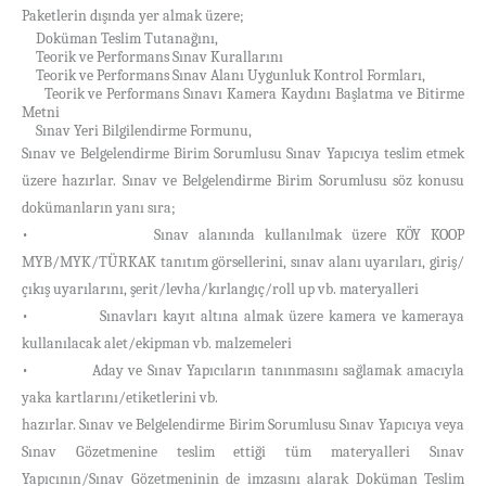
Paketlerin dışında yer almak üzere;
Doküman Teslim Tutanağını,
·
Teorik ve Performans Sınav Kurallarını
·
Teorik ve Performans Sınav Alanı Uygunluk Kontrol Formları,
·
Teorik ve Performans Sınavı Kamera Kaydını Başlatma ve Bitirme
·
Metni
Sınav Yeri Bilgilendirme Formunu,
·
Sınav ve Belgelendirme Birim Sorumlusu Sınav Yapıcıya teslim etmek
üzere hazırlar. Sınav ve Belgelendirme Birim Sorumlusu söz konusu
dokümanların yanı sıra;
• Sınav alanında kullanılmak üzere KÖY KOOP
MYB/MYK/TÜRKAK tanıtım görsellerini, sınav alanı uyarıları, giriş/
çıkış uyarılarını, şerit/levha/kırlangıç/roll up vb. materyalleri
• Sınavları kayıt altına almak üzere kamera ve kameraya
kullanılacak alet/ekipman vb. malzemeleri
• Aday ve Sınav Yapıcıların tanınmasını sağlamak amacıyla
yaka kartlarını/etiketlerini vb.
hazırlar.
Sınav ve Belgelendirme Birim Sorumlusu Sınav Yapıcıya veya
Sınav Gözetmenine teslim ettiği tüm materyalleri Sınav
Yapıcının/Sınav Gözetmeninin de imzasını alarak Doküman Teslim