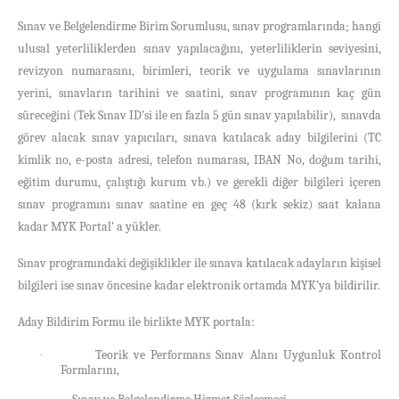
Sınav ve Belgelendirme Birim Sorumlusu, sınav programlarında; hangi
ulusal yeterliliklerden sınav yapılacağını, yeterliliklerin seviyesini,
revizyon numarasını, birimleri, teorik ve uygulama sınavlarının
yerini, sınavların tarihini ve saatini, sınav programının kaç gün
süreceğini (Tek Sınav ID’si ile en fazla 5 gün sınav yapılabilir), sınavda
görev alacak sınav yapıcıları, sınava katılacak aday bilgilerini (TC
kimlik no, e-posta adresi, telefon numarası, IBAN No, doğum tarihi,
eğitim durumu, çalıştığı kurum vb.) ve gerekli diğer bilgileri içeren
sınav programını sınav saatine en geç 48 (kırk sekiz) saat kalana
kadar MYK Portal’ a yükler.
Sınav programındaki değişiklikler ile sınava katılacak adayların kişisel
bilgileri ise sınav öncesine kadar elektronik ortamda MYK’ya bildirilir.
Aday Bildirim Formu ile birlikte MYK portala:
Teorik ve Performans Sınav Alanı Uygunluk Kontrol
·
Formlarını,