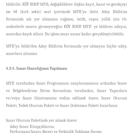
bildirilir. KÖY KOOP MYB, değişikliklere ilişkin kayıt, kanıt ve gerekçeyi
ise 48 (kırk sekiz) saat içerisinde MYK’ya iletir. Aday Bildirim
Formunda adı yer almasına rağmen, istifa, rapor, yıllık izin vb.
nedenlerle sınava girmeyeceğini KÖY KOOP MYB’ ye bildiren adayın,
sınavdan kaydı silinir. Bu işlem sınav anına kadar gerçekleştirilebilir.
MYK’ya bildirilen Aday Bildirim Formunda yer almayan hiçbir aday,
sınavlara alınmaz.
4.2.4. Sınav Hazırlığının Yapılması
MYK tarafından Sınav Programının onaylanmasının ardından
Sınav
ve Belgelendirme Birim Sorumlusu tarafından, Sınav Yapıcılara
ve/veya Sınav Gözetmenine teslim edilmek üzere, Sınav Oturum
Paketi, Yedek Oturum Paketi ve Sınav Doküman Paketi hazırlanır.
Sınav Oturum Paketinde yer almak üzere:
Aday Sınav Kitapçıklarını,
·
Performans Sınavı Beceri ve Yetkinlik Yoklama Formu
·