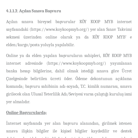
4.1.1.2. Açılan Sınava Başvuru
Açılan sınava bireysel başvurular
KÖY KOOP MYB internet
sayfasındaki (https://www.koykoopmyb.org/) yer alan Sınav Takvimi
sekmesi üzerinden online olarak ya da KÖY KOOP MYB’ e
elden/kargo/posta yoluyla yapılabilir.
Online ya da elden yapılan başvuruların sahipleri,
KÖY KOOP MYB
internet adresinde (https://www.koykoopmyb.org/) yayımlanan
banka hesap bilgilerine, dahil olmak istediği sınava göre Ücret
Çizelgesinde belirtilen ücreti öder. Ödeme dekontunun açıklama
kısmında; başvuru sahibinin adı-soyadı, T.C. kimlik numarası, sınava
girilecek olan Ulusal Yeterlilik Adı/Seviyesi varsa çalıştığı kuruluş ismi
yer almalıdır.
Online Başvurularda;
İnternet sayfasında yer alan başvuru alanından, girilmek istenen
sınava ilişkin bilgiler ile kişisel bilgiler kaydedilir ve destek