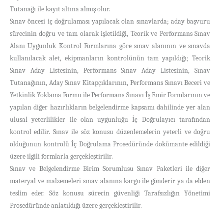
Tutanağı ile kayıt altına almış olur.
Sınav öncesi iç doğrulaması yapılacak olan sınavlarda; aday başvuru
sürecinin doğru ve tam olarak işletildiği, Teorik ve Performans Sınav
Alanı Uygunluk Kontrol Formlarına göre sınav alanının ve sınavda
kullanılacak alet, ekipmanların kontrolünün tam yapıldığı; Teorik
Sınav Aday Listesinin, Performans Sınav Aday Listesinin, Sınav
Tutanağının, Aday Sınav Kitapçıklarının, Performans Sınavı Beceri ve
Yetkinlik Yoklama Formu ile Performans Sınavı İş Emir Formlarının ve
yapılan diğer hazırlıkların belgelendirme kapsamı dahilinde yer alan
ulusal yeterlilikler ile olan uygunluğu İç Doğrulayıcı tarafından
kontrol edilir. Sınav ile söz konusu düzenlemelerin yeterli ve doğru
olduğunun kontrolü İç Doğrulama Prosedüründe dokümante edildiği
üzere ilgili formlarla gerçekleştirilir.
Sınav ve Belgelendirme Birim Sorumlusu Sınav Paketleri ile diğer
materyal ve malzemeleri sınav alanına kargo ile gönderir ya da elden
teslim eder. Söz konusu sürecin güvenliği Tarafsızlığın Yönetimi
Prosedüründe anlatıldığı üzere gerçekleştirilir.