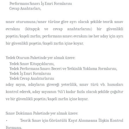
Performans Sınavı İş Emri Formlarını
·
Cevap Anahtarları,
·
sınav oturumuna/sınav türüne göre ayrı olacak şekilde teorik sınav
evrakını (kitapçık ve cevap anahtarlarını) bir güvenlikli
poşetin/kaşeli zarfın; performans sınavı evrakını ise her aday için ayrı
bir güvenlikli poşetin/kaşeli zarfın içine koyar.
Yedek Oturum Paketinde yer almak üzere:
Yedek Sınav Kitapçıklarını,
·
Yedek Performans Sınavı Beceri ve Yetkinlik Yoklama Formlarını,
·
Yedek İş Emri Formlarını
·
Yedek Cevap Anahtarlarını
·
aday sayısı, adayların gireceği yeterlilik, sınav türü vb. hususları
kontrol ederek, aday sayısının %5’i kadar fazla olacak şekilde çoğaltır
ve bir güvenlikli poşetin/kaşeli zarfın içine koyar.
Sınav Doküman Paketinde yer almak üzere:
• Teorik Sınav için Görüntülü Kayıt Alınmasına İlişkin Kontrol
Formunu,