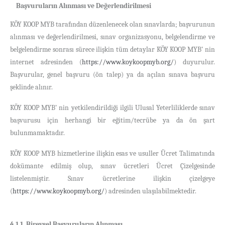
Başvuruların Alınması ve Değerlendirilmesi
KÖY KOOP MYB tarafından düzenlenecek olan sınavlarda; başvurunun
alınması ve değerlendirilmesi, sınav organizasyonu, belgelendirme ve
belgelendirme sonrası sürece ilişkin tüm detaylar KÖY KOOP MYB’ nin
internet adresinden (
https://www.koykoopmyb.org/
) duyurulur.
Başvurular, genel başvuru (ön talep) ya da açılan sınava başvuru
şeklinde alınır.
KÖY KOOP MYB’ nin yetkilendirildiği ilgili Ulusal Yeterliliklerde sınav
başvurusu için herhangi bir eğitim/tecrübe ya da ön şart
bulunmamaktadır.
KÖY KOOP MYB hizmetlerine ilişkin esas ve usuller Ücret Talimatında
dokümante edilmiş olup, sınav ücretleri Ücret Çizelgesinde
listelenmiştir. Sınav ücretlerine ilişkin çizelgeye
(
https://www.koykoopmyb.org/
) adresinden ulaşılabilmektedir.
4.1.1. Bireysel Başvuruların Alınması