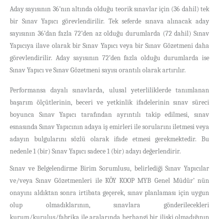
Aday sayısının 36’nın altında olduğu teorik sınavlar için (36 dahil) tek
bir Sınav Yapıcı görevlendirilir. Tek seferde sınava alınacak aday
sayısının 36’dan fazla 72’den az olduğu durumlarda (72 dahil) Sınav
Yapıcıya ilave olarak bir Sınav Yapıcı veya bir Sınav Gözetmeni daha
görevlendirilir. Aday sayısının 72’den fazla olduğu durumlarda ise
Sınav Yapıcı ve Sınav Gözetmeni sayısı orantılı olarak artırılır.
Performansa dayalı sınavlarda, ulusal yeterliliklerde tanımlanan
başarım ölçütlerinin, beceri ve yetkinlik ifadelerinin sınav süreci
boyunca Sınav Yapıcı tarafından ayrıntılı takip edilmesi, sınav
esnasında Sınav Yapıcının adaya iş emirleri ile sorularını iletmesi veya
adayın bulgularını sözlü olarak ifade etmesi gerekmektedir. Bu
nedenle 1 (bir) Sınav Yapıcı sadece 1 (bir) adayı değerlendirir.
Sınav ve Belgelendirme Birim Sorumlusu, belirlediği Sınav Yapıcılar
ve/veya Sınav Gözetmenleri ile KÖY KOOP MYB Genel Müdür’ nün
onayını aldıktan sonra irtibata geçerek, sınav planlaması için uygun
olup olmadıklarının, sınavlara gönderilecekleri
kurum/kuruluş/fabrika ile aralarında herhangi bir ilişki olmadığının