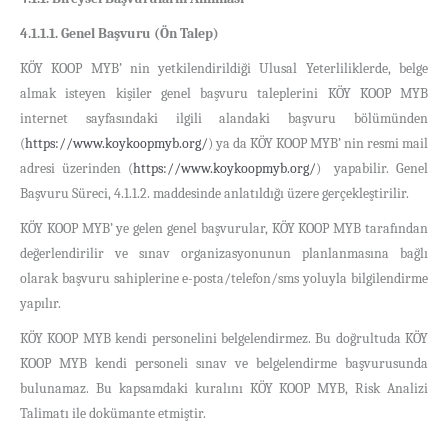
4.1.1.1. Genel Başvuru (Ön Talep)
KÖY KOOP MYB’ nin yetkilendirildiği Ulusal Yeterliliklerde, belge
almak isteyen kişiler genel başvuru taleplerini KÖY KOOP MYB
internet sayfasındaki ilgili alandaki başvuru bölümünden
(
https://www.koykoopmyb.org/
) ya da KÖY KOOP MYB’ nin resmi mail
adresi üzerinden (
https://www.koykoopmyb.org/
) yapabilir. Genel
Başvuru Süreci, 4.1.1.2. maddesinde anlatıldığı üzere gerçekleştirilir.
KÖY KOOP MYB’ ye gelen genel başvurular, KÖY KOOP MYB tarafından
değerlendirilir ve sınav organizasyonunun planlanmasına bağlı
olarak başvuru sahiplerine e-posta/telefon/sms yoluyla bilgilendirme
yapılır.
KÖY KOOP MYB kendi personelini belgelendirmez. Bu doğrultuda KÖY
KOOP MYB kendi personeli sınav ve belgelendirme başvurusunda
bulunamaz. Bu kapsamdaki kuralını KÖY KOOP MYB, Risk Analizi
Talimatı ile dokümante etmiştir.