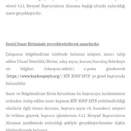
süreci 4.1.1. Bireysel Başvuruların Alınması başlığı altında anlatıldığı
üzere gerçekleştirilir.
Gezici Sınav Biriminde gerçekleştirilecek sınavlarda;
Çalışanını belgelendirme talebinde bulunan müşteri, sınavı talep
edilen Ulusal Yeterlilik/Birimi, aday sayısı, kurum/kuruluş/fabrikaya
ait bilgileri (lokasyon/sektör) e-posta göndererek
(
https://www.koykoopmyb.org/
) KÖY KOOP MYB’ ye genel başvuruda
bulunabilir.
Sınav ve Belgelendirme Birim Sorumlusu ön başvuruyu incelemesinin
ardından (talep edilen sınav kapsamı KÖY KOOP MYB yetkilendirildiği
alanlarla ilgili olması durumu, başvuru sayısı vb. hususları) müşteri
ile irtibata geçerek, başvuru işlemlerinin 4.1.1. Bireysel Başvuruların
Alınması maddesinde anlatıldığı şekliyle gerçekleştirilmesine ilişkin
bilgilendirmede bulunur.